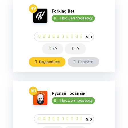
49
Forking Bet
Прошел проверку
5.0
49
9
Подробнee
Перейти
50
Руслан Грозный
Прошел проверку
5.0