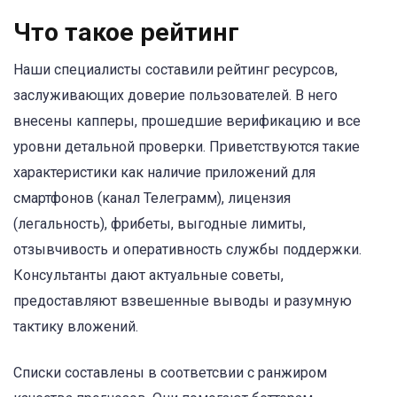
Что такое рейтинг
Наши специалисты составили рейтинг ресурсов,
заслуживающих доверие пользователей. В него
внесены капперы, прошедшие верификацию и все
уровни детальной проверки. Приветствуются такие
характеристики как наличие приложений для
смартфонов (канал Телеграмм), лицензия
(легальность), фрибеты, выгодные лимиты,
отзывчивость и оперативность службы поддержки.
Консультанты дают актуальные советы,
предоставляют взвешенные выводы и разумную
тактику вложений.
Списки составлены в соответсвии с ранжиром