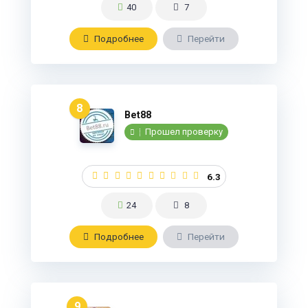
40
7
Подробнee
Перейти
8
Bet88
Прошел проверку
6.3
24
8
Подробнee
Перейти
9