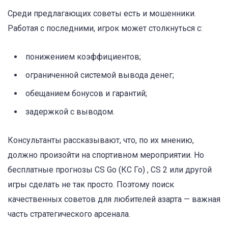
Среди предлагающих советы есть и мошенники.
Работая с последними, игрок может столкнуться с:
понижением коэффициентов;
ограниченной системой вывода денег;
обещанием бонусов и гарантий;
задержкой с выводом.
Консультанты рассказывают, что, по их мнению,
должно произойти на спортивном мероприятии. Но
бесплатные прогнозы CS Go (КС Го) , CS 2 или другой
игры сделать не так просто. Поэтому поиск
качественных советов для любителей азарта — важная
часть стратегического арсенала.