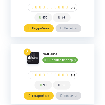
9.7
455
63
Подробнee
Перейти
2
NetGame
Прошел проверку
8.8
98
10
Подробнee
Перейти