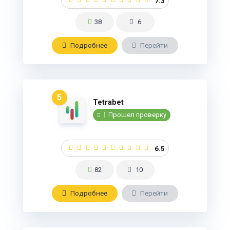
7.3
38
6
Подробнee
Перейти
5
Tetrabet
Прошел проверку
6.5
82
10
Подробнee
Перейти