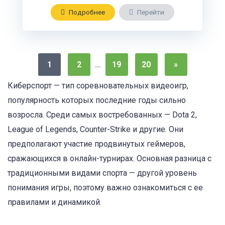
Подробнee
Перейти
1
2
…
19
20
»
Киберспорт — тип соревновательных видеоигр,
популярность которых последние годы сильно
возросла. Среди самых востребованных — Dota 2,
League of Legends, Counter-Strike и другие. Они
предполагают участие продвинутых геймеров,
сражающихся в онлайн-турнирах. Основная разница с
традиционными видами спорта — другой уровень
понимания игры, поэтому важно ознакомиться с ее
правилами и динамикой.