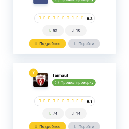
8.2
83
10
Подробнee
Перейти
7
Taimaut
Прошел проверку
8.1
74
14
Подробнee
Перейти