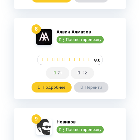
8
Алвин Алмазов
Прошел проверку
8.0
71
12
Подробнee
Перейти
9
Новиков
Прошел проверку