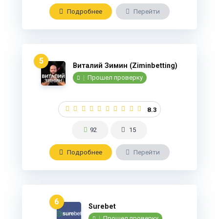
Подробнee
Перейти
5
Виталий Зимин (Ziminbetting)
Прошел проверку
8.3
92
15
Подробнee
Перейти
6
Surebet
Прошел проверку