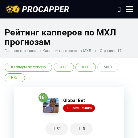
Рейтинг капперов по МХЛ
прогнозам
Главная страница
»
Капперы по хоккею
»
МХЛ
»
Страница 17
Капперы по хоккею
АХЛ
КХЛ
МХЛ
НХЛ
161
Global Bet
Мошенник
31
5