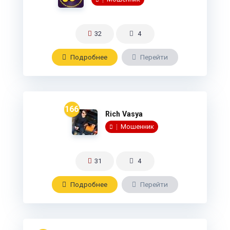
32
4
Подробнee
Перейти
166
Rich Vasya
Мошенник
31
4
Подробнee
Перейти