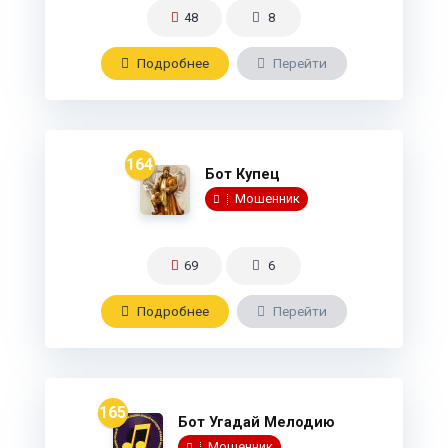
48
8
Подробнee
Перейти
164
Бот Купец
Мошенник
69
6
Подробнee
Перейти
165
Бот Угадай Мелодию
Мошенник