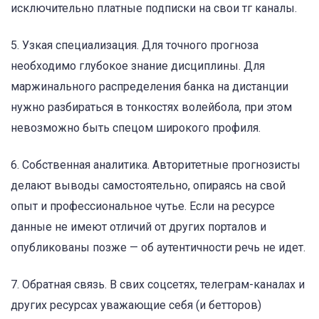
исключительно платные подписки на свои тг каналы.
5. Узкая специализация. Для точного прогноза
необходимо глубокое знание дисциплины. Для
маржинального распределения банка на дистанции
нужно разбираться в тонкостях волейбола, при этом
невозможно быть спецом широкого профиля.
6. Собственная аналитика. Авторитетные прогнозисты
делают выводы самостоятельно, опираясь на свой
опыт и профессиональное чутье. Если на ресурсе
данные не имеют отличий от других порталов и
опубликованы позже — об аутентичности речь не идет.
7. Обратная связь. В свих соцсетях, телеграм-каналах и
других ресурсах уважающие себя (и бетторов)