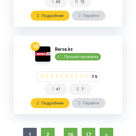
65
12
Подробнee
Перейти
10
Barsa.kz
Прошел проверку
7.5
47
7
Подробнee
Перейти
1
2
…
16
17
»