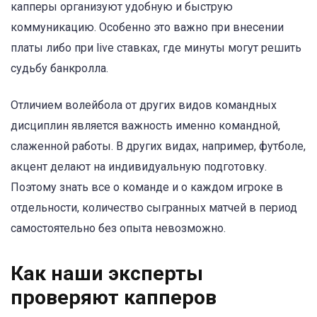
капперы организуют удобную и быструю
коммуникацию. Особенно это важно при внесении
платы либо при live ставках, где минуты могут решить
судьбу банкролла.
Отличием волейбола от других видов командных
дисциплин является важность именно командной,
слаженной работы. В других видах, например, футболе,
акцент делают на индивидуальную подготовку.
Поэтому знать все о команде и о каждом игроке в
отдельности, количество сыгранных матчей в период
самостоятельно без опыта невозможно.
Как наши эксперты
проверяют капперов