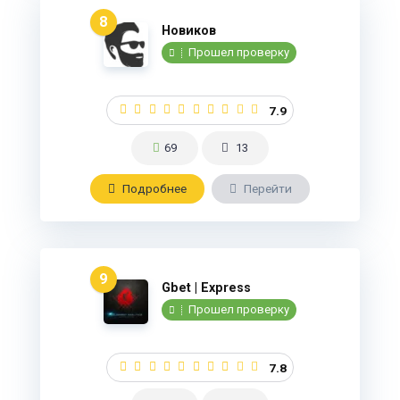
8
Новиков
Прошел проверку
7.9
69
13
Подробнee
Перейти
9
Gbet | Express
Прошел проверку
7.8