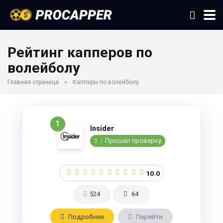
Рейтинг капперов по
волейболу
×
×
×
×
×
×
×
×
Данные каппера
Данные каппера
Данные каппера
Данные каппера
Данные каппера
Данные каппера
Данные каппера
Данные каппера
Главная страница
»
Капперы по волейболу
5
9
4
10
3
8
6
7
1
Insider
Виталий Зимин (Ziminbetting)
Gbet | Express
Sport5Online
NetGame
Новиков
Barsa.kz
Surebet
Taimaut
Прошел проверку
Перейти
Перейти
Перейти
Перейти
Перейти
Перейти
Перейти
Перейти
Telegram
Telegram
Telegram
Telegram
Telegram
Telegram
Telegram
Телеграм
Группа ВК
Группа ВК
Группа ВК
Группа ВК
Группа ВК
Группа ВК
Группа ВК
10.0
Instagram
Instagram
Instagram
Instagram
Instagram
Instagram
Instagram
Сайт
Сайт
Сайт
Сайт
Сайт
Сайт
Сайт
524
64
Подробнee
Перейти