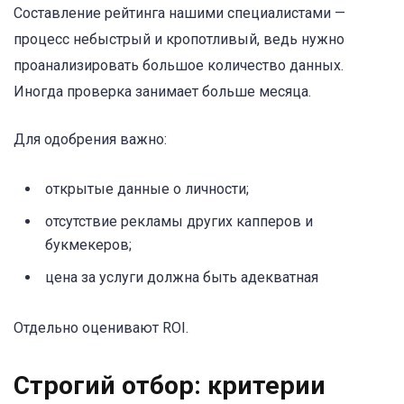
Составление рейтинга нашими специалистами —
процесс небыстрый и кропотливый, ведь нужно
проанализировать большое количество данных.
Иногда проверка занимает больше месяца.
Для одобрения важно:
открытые данные о личности;
отсутствие рекламы других капперов и
букмекеров;
цена за услуги должна быть адекватная
Отдельно оценивают ROI.
Строгий отбор: критерии