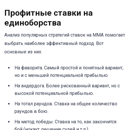
Профитные ставки на
единоборства
Анализ популярных стратегий ставок на ММА помогает
выбрать наиболее эффективный подход. Вот
основные из них:
На фаворита. Самый простой и понятный вариант,
но и с меньшей потенциальной прибылью.
На андердога. Более рискованный вариант, но с
высокой потенциальной прибылью.
На тотал раундов. Ставка на общее количество
раундов в бою.
На метод победы. Ставка на то, как закончится
бой (нокаут, решение судей и т.д.).