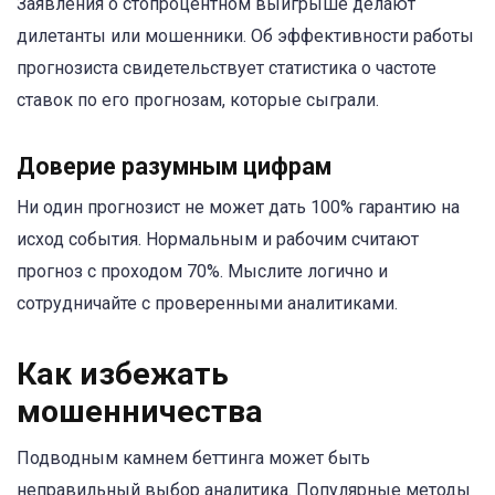
Заявления о стопроцентном выигрыше делают
дилетанты или мошенники. Об эффективности работы
прогнозиста свидетельствует статистика о частоте
ставок по его прогнозам, которые сыграли.
Доверие разумным цифрам
Ни один прогнозист не может дать 100% гарантию на
исход события. Нормальным и рабочим считают
прогноз с проходом 70%. Мыслите логично и
сотрудничайте с проверенными аналитиками.
Как избежать
мошенничества
Подводным камнем беттинга может быть
неправильный выбор аналитика. Популярные методы