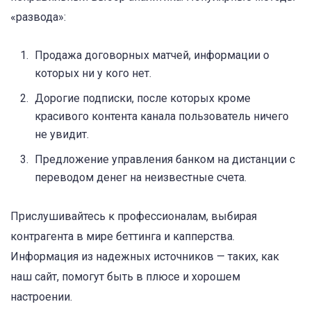
«развода»:
Продажа договорных матчей, информации о
которых ни у кого нет.
Дорогие подписки, после которых кроме
красивого контента канала пользователь ничего
не увидит.
Предложение управления банком на дистанции с
переводом денег на неизвестные счета.
Прислушивайтесь к профессионалам, выбирая
контрагента в мире беттинга и капперства.
Информация из надежных источников — таких, как
наш сайт, помогут быть в плюсе и хорошем
настроении.