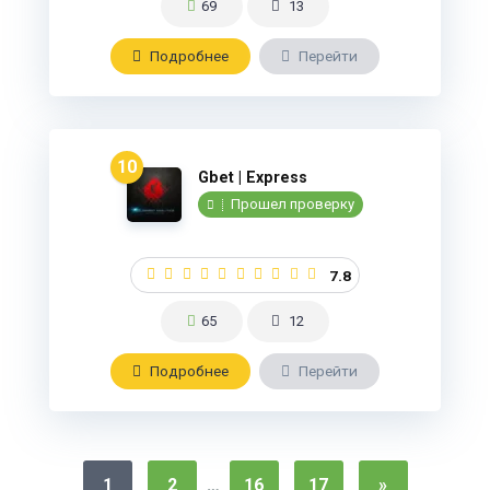
69
13
Подробнee
Перейти
10
Gbet | Express
Прошел проверку
7.8
65
12
Подробнee
Перейти
1
2
…
16
17
»