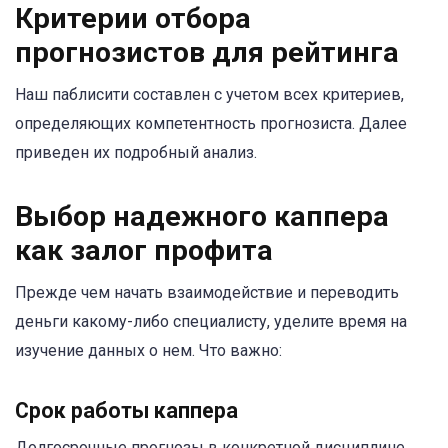
Критерии отбора
прогнозистов для рейтинга
Наш паблисити составлен с учетом всех критериев,
определяющих компетентность прогнозиста. Далее
приведен их подробный анализ.
Выбор надежного каппера
как залог профита
Прежде чем начать взаимодействие и переводить
деньги какому-либо специалисту, уделите время на
изучение данных о нем. Что важно:
Срок работы каппера
Долгосрочные прогнозы в конкретной дисциплине