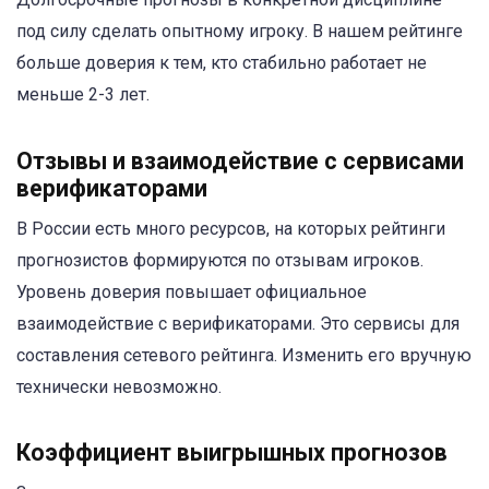
под силу сделать опытному игроку. В нашем рейтинге
больше доверия к тем, кто стабильно работает не
меньше 2-3 лет.
Отзывы и взаимодействие с сервисами
верификаторами
В России есть много ресурсов, на которых рейтинги
прогнозистов формируются по отзывам игроков.
Уровень доверия повышает официальное
взаимодействие с верификаторами. Это сервисы для
составления сетевого рейтинга. Изменить его вручную
технически невозможно.
Коэффициент выигрышных прогнозов