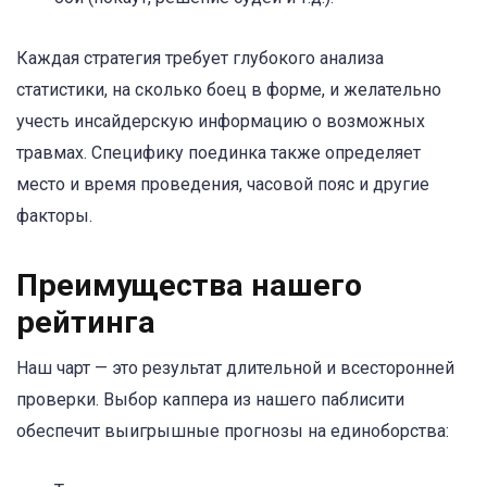
Каждая стратегия требует глубокого анализа
статистики, на сколько боец в форме, и желательно
учесть инсайдерскую информацию о возможных
травмах. Специфику поединка также определяет
место и время проведения, часовой пояс и другие
факторы.
Преимущества нашего
рейтинга
Наш чарт — это результат длительной и всесторонней
проверки. Выбор каппера из нашего паблисити
обеспечит выигрышные прогнозы на единоборства: