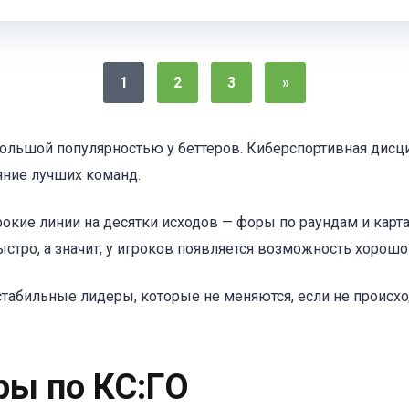
1
2
3
»
ольшой популярностью у беттеров. Киберспортивная дисц
яние лучших команд.
ие линии на десятки исходов — форы по раундам и картам,
тро, а значит, у игроков появляется возможность хорошо 
 стабильные лидеры, которые не меняются, если не происх
ры по КС:ГО