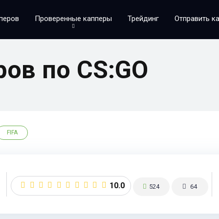
аперов
Проверенные капперы
Трейдинг
Отправить ка
ров по CS:GO
Данные каппера
Данные каппера
Данные каппера
Данные каппера
Данные каппера
Данные каппера
Данные каппера
Данные каппера
FIFA
10
3
4
5
6
7
8
9
NetGame
Виталий Зимин (Ziminbetting)
Surebet
Taimaut
Алвин Алмазов
Новиков
Gbet | Express
RubiCash
10.0
524
64
Перейти
Перейти
Перейти
Перейти
Перейти
Перейти
Перейти
Перейти
Телеграм
Telegram
Telegram
Telegram
Telegram
Telegram
Telegram
Telegram
Группа ВК
Группа ВК
Группа ВК
Группа ВК
Группа ВК
Группа ВК
Группа ВК
Instagram
Instagram
Instagram
Instagram
Instagram
Instagram
Instagram