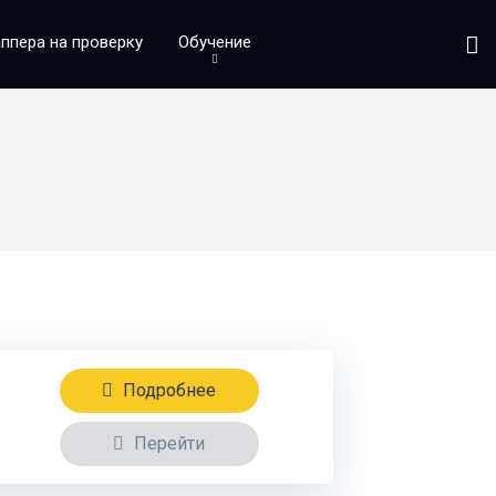
ппера на проверку
Обучение
×
×
×
×
×
×
×
×
Подробнee
Перейти