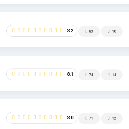
8.2
83
10
8.1
74
14
8.0
71
12