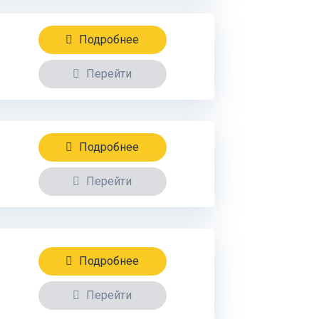
Подробнee
Перейти
Подробнee
Перейти
Подробнee
Перейти