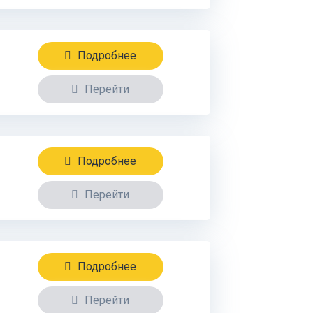
Подробнee
Перейти
Подробнee
Перейти
Подробнee
Перейти