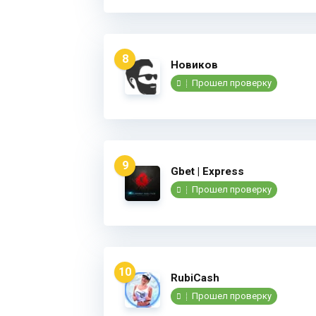
8
Новиков
Прошел проверку
9
Gbet | Express
Прошел проверку
10
RubiCash
Прошел проверку