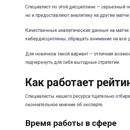
Специалист по этой дисциплине — серьезный п
но и предоставляют аналитику на другие матчи 
Качественные аналитические данные на матчи 
кибердисциплины, обращать внимание на все 
Для новичков такой вариант — отличная возмо
подчеркнуть для себя выгодные стратегии.
Как работает рейти
Специалисты нашего ресурса тщательно отбир
окончательное мнение об эксперте.
Время работы в сфере