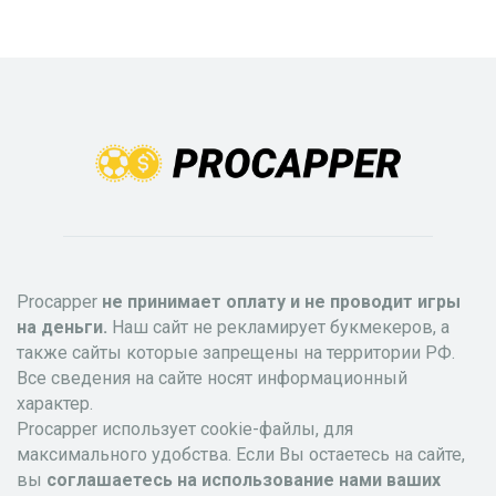
Procapper
не принимает оплату и не проводит игры
на деньги.
Наш сайт не рекламирует букмекеров, а
также сайты которые запрещены на территории РФ.
Все сведения на сайте носят информационный
характер.
Procapper использует cookie-файлы, для
максимального удобства. Если Вы остаетесь на сайте,
вы
соглашаетесь на использование нами ваших