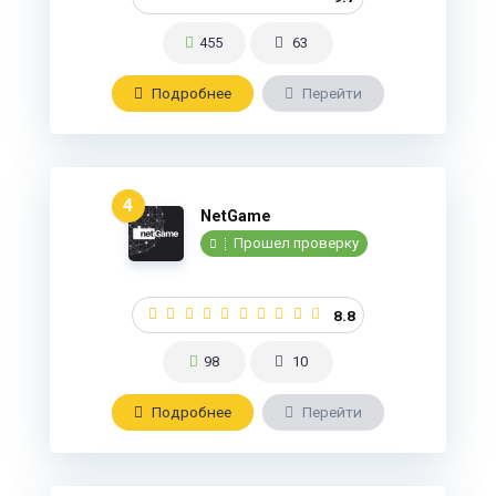
455
63
Подробнee
Перейти
4
NetGame
Прошел проверку
8.8
98
10
Подробнee
Перейти