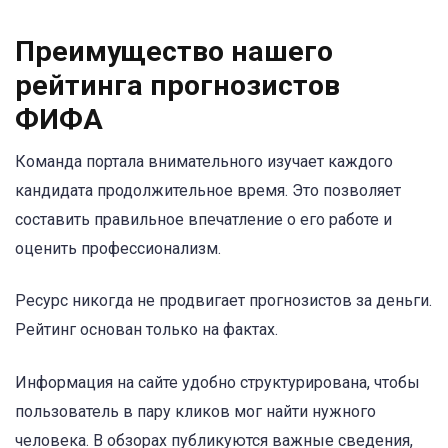
Преимущество нашего
рейтинга прогнозистов
ФИФА
Команда портала внимательного изучает каждого
кандидата продолжительное время. Это позволяет
составить правильное впечатление о его работе и
оценить профессионализм.
Ресурс никогда не продвигает прогнозистов за деньги.
Рейтинг основан только на фактах.
Информация на сайте удобно структурирована, чтобы
пользователь в пару кликов мог найти нужного
человека. В обзорах публикуются важные сведения,