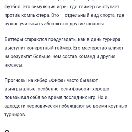
футбол. Это симуляция игры, где геймер выступает
против компьютера. Это — отдельный вид спорта, где
нужно учитывать абсолютно другие нюансы.
Беттеры стараются предугадать, как в день турнира
выступит конкретный геймер. Его мастерство влияет
на результат больше, чем состав команд и другие
нюансы.
Прогнозы на кибер «Фифа» часто бывают
выигрышные, особенно, если фаворит хорошо
показывал себя во время последних игр. Но и
адердоги периодически побеждают во время крупных
турниров.