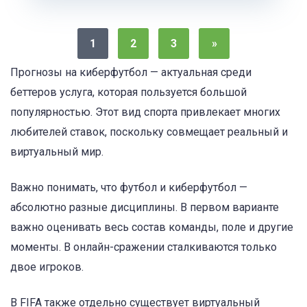
1
2
3
»
Прогнозы на киберфутбол — актуальная среди
беттеров услуга, которая пользуется большой
популярностью. Этот вид спорта привлекает многих
любителей ставок, поскольку совмещает реальный и
виртуальный мир.
Важно понимать, что футбол и киберфутбол —
абсолютно разные дисциплины. В первом варианте
важно оценивать весь состав команды, поле и другие
моменты. В онлайн-сражении сталкиваются только
двое игроков.
В FIFA также отдельно существует виртуальный