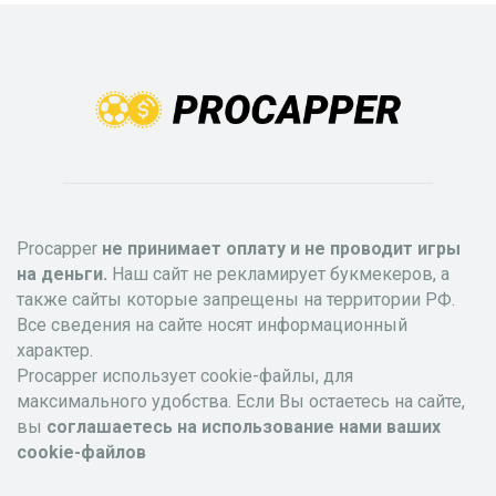
Procapper
не принимает оплату и не проводит игры
на деньги.
Наш сайт не рекламирует букмекеров, а
также сайты которые запрещены на территории РФ.
Все сведения на сайте носят информационный
характер.
Procapper использует cookie-файлы, для
максимального удобства. Если Вы остаетесь на сайте,
вы
соглашаетесь на использование нами ваших
cookie-файлов