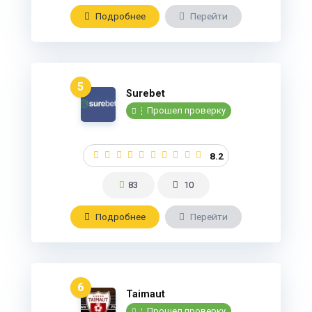
Подробнee
Перейти
5
Surebet
Прошел проверку
8.2
83
10
Подробнee
Перейти
6
Taimaut
Прошел проверку