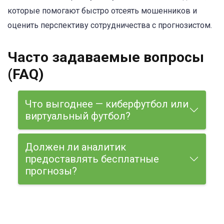
которые помогают быстро отсеять мошенников и
оценить перспективу сотрудничества с прогнозистом.
Часто задаваемые вопросы
(FAQ)
Что выгоднее — киберфутбол или
виртуальный футбол?
Должен ли аналитик
предоставлять бесплатные
прогнозы?