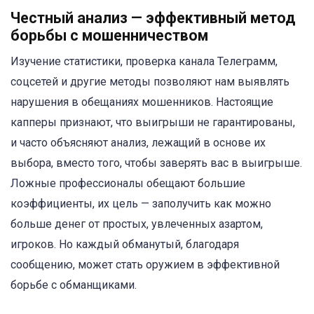
Честный анализ — эффективный метод
борьбы с мошенничеством
Изучение статистики, проверка канала Телеграмм,
соцсетей и другие методы позволяют нам выявлять
нарушения в обещаниях мошенников. Настоящие
капперы признают, что выигрыши не гарантированы,
и часто объясняют анализ, лежащий в основе их
выбора, вместо того, чтобы заверять вас в выигрыше.
Ложные профессионалы обещают большие
коэффициенты, их цель — заполучить как можно
больше денег от простых, увлеченных азартом,
игроков. Но каждый обманутый, благодаря
сообщению, может стать оружием в эффективной
борьбе с обманщиками.