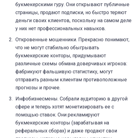
букмекерскими гуру. Они открывают публичные
страницы, продают подписки, но быстро теряют
деньги своих клиентов, поскольку на самом деле
у них нет профессиональных навыков.
Откровенные мошенники. Прекрасно понимают,
что не могут стабильно обыгрывать
букмекерские конторы, придумывают
различные схемы обмана доверчивых игроков:
фабрикуют фальшивую статистику, могут
отправить разным клиентам противоположные
прогнозы и прочее.
Инфобизнесмены. Собрали аудиторию в другой
сфере и теперь хотят монетизировать ее с
помощью ставок. Они рекламируют
букмекерские конторы (зарабатывая на
реферальных сборах) и даже продают свои