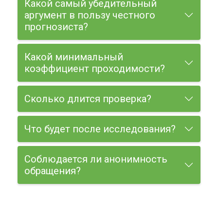
Какой самый убедительный
аргумент в пользу честного
прогнозиста?
Какой минимальный
коэффициент проходимости?
Сколько длится проверка?
Что будет после исследования?
Соблюдается ли анонимность
обращения?