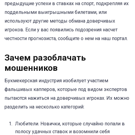
предыдущие успехи в ставках на спорт, подкрепляя их
поддельными выигрышными билетами, или
используют другие методы обмана доверчивых
игроков. Если у вас появились подозрения насчет
честности прогнозиста, сообщите о нем на наш портал.
Зачем разоблачать
мошенников
Букмекерская индустрия изобилует участием
фальшивых капперов, которые под видом экспертов
пытаются нажиться на доверчивых игроках. Их можно
разделить на несколько категорий:
Любители. Новички, которые случайно попали в
полосу удачных ставок и возомнили себя