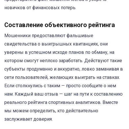
новичков от финансовых потерь.
Составление объективного рейтинга
Мошенники предоставляют фальшивые
свидетельства о выигрышных квитанциях, они
уверены в успешном исходе планов по обману, на
котором смогут неплохо заработать. Действуют такие
субъекты продуманно и аккуратно, ловко заманивая в
сети пользователей, желающих выиграть на ставках.
Если столкнулись с таким — просто сообщите о нем
нам. Каждый ваш отзыв — шаг на пути к составлению
реального рейтинга спортивных аналитиков. Вместе
мы можем определить, кто действительно
заслуживает доверия.