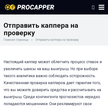
Отправить каппера на
проверку
Главная страница
»
Отправить каппера на проверку
Настоящий каппер может облегчить процесс ставок и
увеличить шансы на ваш выигрыш. Но при выборе
такого аналитика важно соблюдать осторожность.
Качественная проверка капперов дает гарантии того,
что вы можете доверить средства и рассчитывать на
выигрыш. Среди контингента прогнозистов нередко
попадаются мошенники. Они рекламируют свои