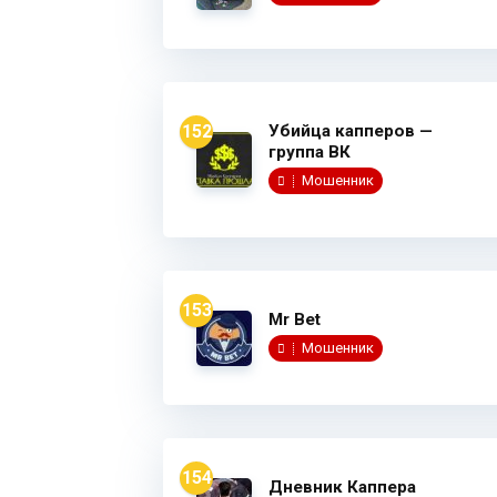
152
Убийца капперов —
группа ВК
Мошенник
153
Mr Bet
Мошенник
154
Дневник Каппера