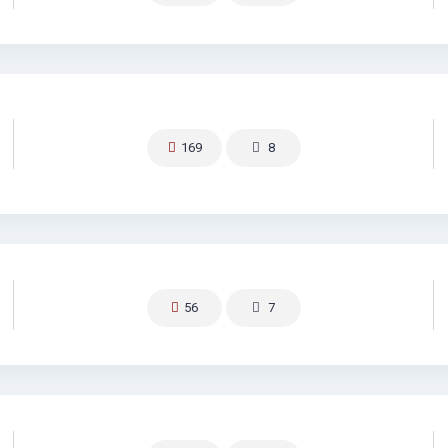
169
8
56
7