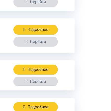
Перейти
Подробнee
Перейти
Подробнee
Перейти
Подробнee