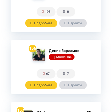
198
8
Подробнee
Перейти
156
Денис Варламов
Мошенник
67
7
Подробнee
Перейти
157