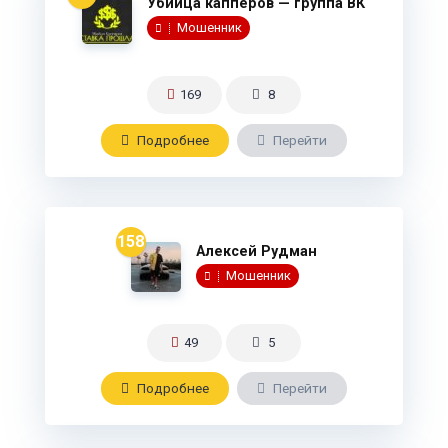
Убийца капперов — группа ВК
Мошенник
169
8
Подробнee
Перейти
158
Алексей Рудман
Мошенник
49
5
Подробнee
Перейти