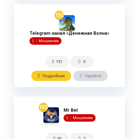
152
Telegram-канал «Денежная Волна»
Мошенник
151
0
Подробнee
Перейти
153
Mr Bet
Мошенник
56
7