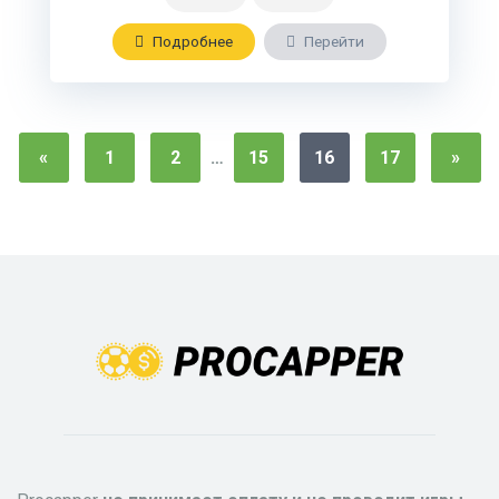
Подробнee
Перейти
«
1
2
…
15
16
17
»