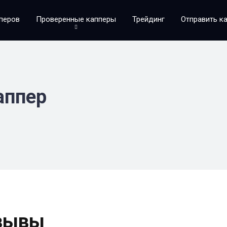
аперов
Проверенные капперы
Трейдинг
Отправить ка
аппер
тзывы