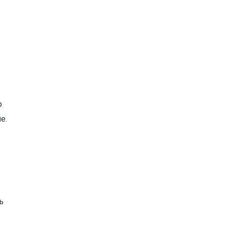
о
е.
ь