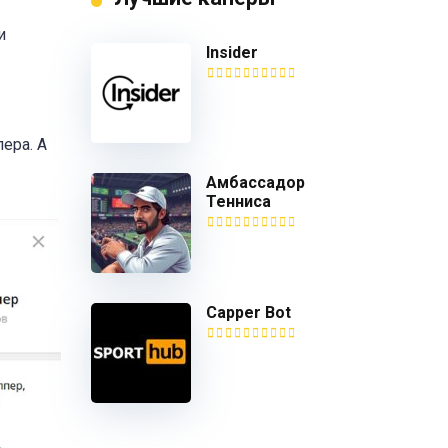
и
Insider
ера. А
Амбассадор
Тенниса
Capper Bot