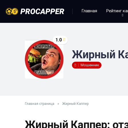
Главная
Рейтинг к
1.0
Жирный К
Мошенник
Главная страница
»
Жирный Каппер
Жирный Каппер: о