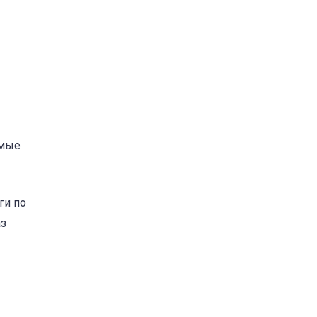
имые
ги по
аз