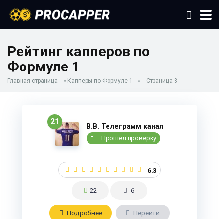
Рейтинг капперов по
Формуле 1
×
×
×
×
×
×
×
×
×
×
Данные каппера
Данные каппера
Данные каппера
Данные каппера
Данные каппера
Данные каппера
Данные каппера
Данные каппера
Данные каппера
Данные каппера
Главная страница
»
Капперы по Формуле-1
»
Страница 3
21
29
24
30
23
22
26
27
25
28
21
B.B. Телеграмм канал
B.B. Телеграмм канал
Bet King (Бет Кинг)
Bet-baza com (ru)
Сергей Бывалый
PositiveBet
Superbet
Bet-Ring
Easy Bet
Zulubet
Bewinto
Прошел проверку
Перейти
Перейти
Перейти
Перейти
Перейти
Перейти
Перейти
Перейти
Перейти
Перейти
Telegram
Telegram
Telegram
Telegram
Telegram
Telegram
Telegram
Telegram
Telegram
Telegram
Группа ВК
Группа ВК
Группа ВК
Группа ВК
Группа ВК
Группа ВК
Группа ВК
Группа ВК
Группа ВК
Группа ВК
6.3
Instagram
Instagram
Instagram
Instagram
Instagram
Instagram
Instagram
Instagram
Instagram
Instagram
Сайт
Сайт
Сайт
Сайт
Сайт
Сайт
Сайт
Сайт
Сайт
Сайт
22
6
Подробнee
Перейти