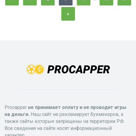
»
Procapper
не принимает оплату и не проводит игры
на деньги.
Наш сайт не рекламирует букмекеров, а
также сайты которые запрещены на территории РФ.
Все сведения на сайте носят информационный
характер.