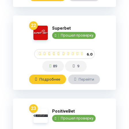
22
Superbet
Прошел проверку
6.0
89
9
Подробнee
Перейти
23
PositiveBet
Прошел проверку