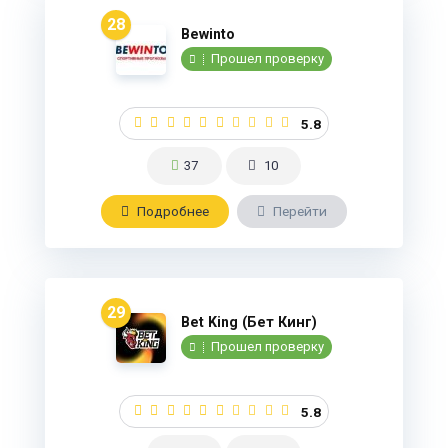
28
Bewinto
Прошел проверку
5.8
37
10
Подробнee
Перейти
29
Bet King (Бет Кинг)
Прошел проверку
5.8