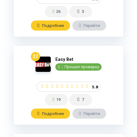
26
3
Подробнee
Перейти
27
Easy Bet
Прошел проверку
5.8
19
7
Подробнee
Перейти