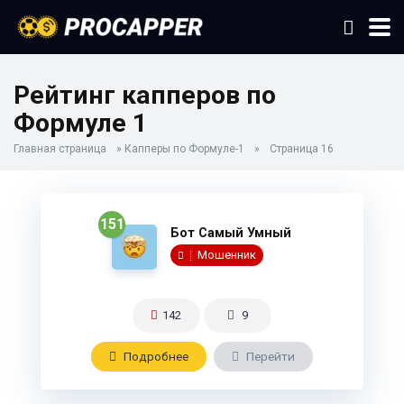
Рейтинг капперов по
Формуле 1
Главная страница
»
Капперы по Формуле-1
»
Страница 16
151
Бот Самый Умный
Мошенник
142
9
Подробнee
Перейти