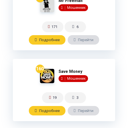
Mr Freeman
Мошенник
171
6
Подробнee
Перейти
160
Save Money
Мошенник
19
3
Подробнee
Перейти