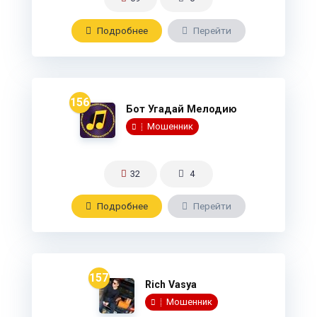
Подробнee
Перейти
156
Бот Угадай Мелодию
Мошенник
32
4
Подробнee
Перейти
157
Rich Vasya
Мошенник