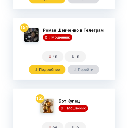
154
Роман Шевченко в Телеграм
Мошенник
48
8
Подробнee
Перейти
155
Бот Купец
Мошенник
69
6