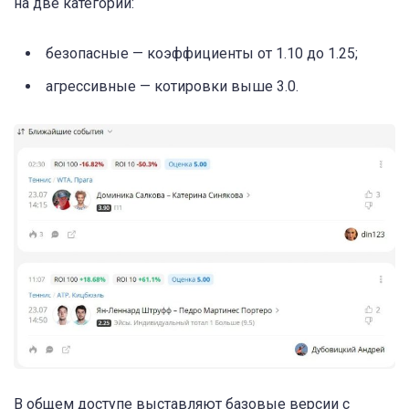
на две категории:
безопасные — коэффициенты от 1.10 до 1.25;
агрессивные — котировки выше 3.0.
В общем доступе выставляют базовые версии с