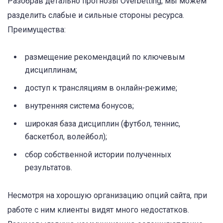
Разобрав детально прогнозы Overbetting, мы можем
разделить слабые и сильные стороны ресурса.
Преимущества:
размещение рекомендаций по ключевым
дисциплинам;
доступ к трансляциям в онлайн-режиме;
внутренняя система бонусов;
широкая база дисциплин (футбол, теннис,
баскетбол, волейбол);
сбор собственной истории полученных
результатов.
Несмотря на хорошую организацию опций сайта, при
работе с ним клиенты видят много недостатков.