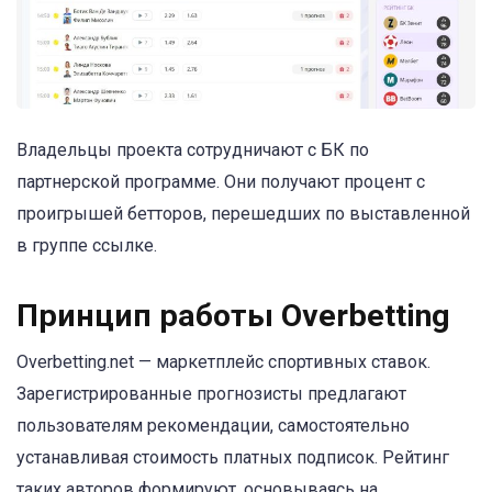
Владельцы проекта сотрудничают с БК по
партнерской программе. Они получают процент с
проигрышей бетторов, перешедших по выставленной
в группе ссылке.
Принцип работы Overbetting
Overbetting.net — маркетплейс спортивных ставок.
Зарегистрированные прогнозисты предлагают
пользователям рекомендации, самостоятельно
устанавливая стоимость платных подписок. Рейтинг
таких авторов формируют, основываясь на