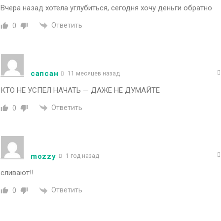
Вчера назад хотела углубиться, сегодня хочу деньги обратно
Ответить
0
сапсан
11 месяцев назад
КТО НЕ УСПЕЛ НАЧАТЬ — ДАЖЕ НЕ ДУМАЙТЕ
Ответить
0
mozzy
1 год назад
сливают!!
Ответить
0