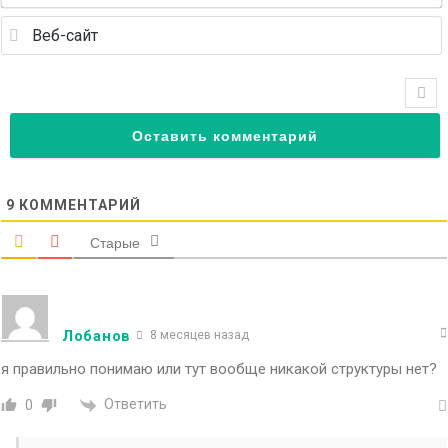
9
КОММЕНТАРИЙ
Старые
Лобанов
8 месяцев назад
я правильно понимаю или тут вообще никакой структуры нет?
Ответить
0