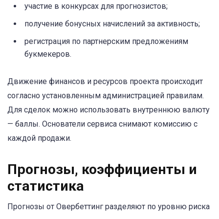
участие в конкурсах для прогнозистов;
получение бонусных начислений за активность;
регистрация по партнерским предложениям
букмекеров.
Движение финансов и ресурсов проекта происходит
согласно установленным администрацией правилам.
Для сделок можно использовать внутреннюю валюту
— баллы. Основатели сервиса снимают комиссию с
каждой продажи.
Прогнозы, коэффициенты и
статистика
Прогнозы от Овербеттинг разделяют по уровню риска