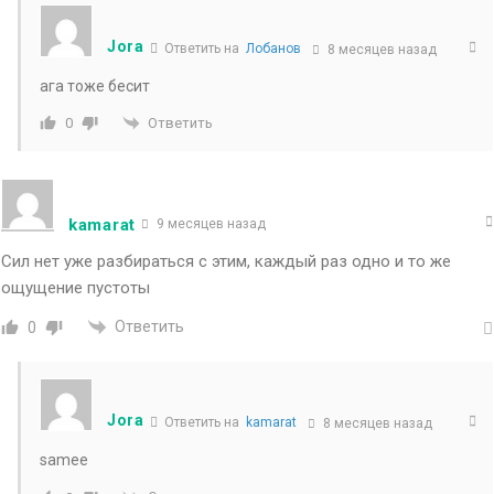
Jora
Ответить на
Лобанов
8 месяцев назад
ага тоже бесит
Ответить
0
kamarat
9 месяцев назад
Сил нет уже разбираться с этим, каждый раз одно и то же
ощущение пустоты
Ответить
0
Jora
Ответить на
kamarat
8 месяцев назад
samee