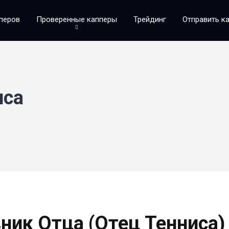
аперов
Проверенные капперы
Трейдинг
Отправить ка
иса
Данные каппера
Отец Тенниса
Перейти
Telegram
ник Отца (Отец Тенниса)