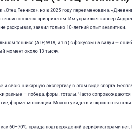
ак «Отец Тенниса», но в 2025 году переименован в «Дневни
я теннис остается приоритетом. Им управляет каппер Андре
не раскрывал, заявил только 10-летний опыт аналитики.
ьшом теннисе (ATP, WTA, и т.п.) с фокусом на валуи — оши
ый момент около 13 тысяч.
е и свою шикарную экспертизу в этом виде спорта. Беспл
и разные — победа, форы, тоталы. Часто сопровождаются
тие, форма, мотивация. Можно увидеть и скриншоты ставо
 как 60–70%, правда подтверждений верификаторами нет. 