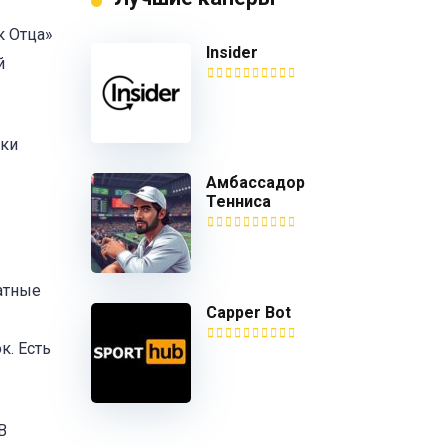
к Отца»
Insider
й
бки
Амбассадор
Тенниса
атные
Capper Bot
к. Есть
В