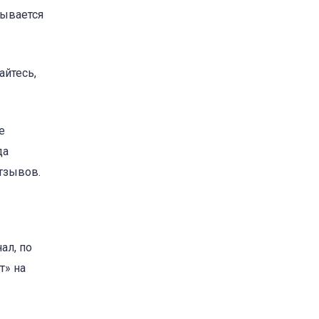
вывается
айтесь,
е
да
тзывов.
ал, по
т» на