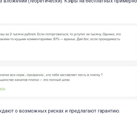
з вложений (теоретически). Кэфы на бесплатных примерно 
еждают о возможных рисках и предлагают гарантию.