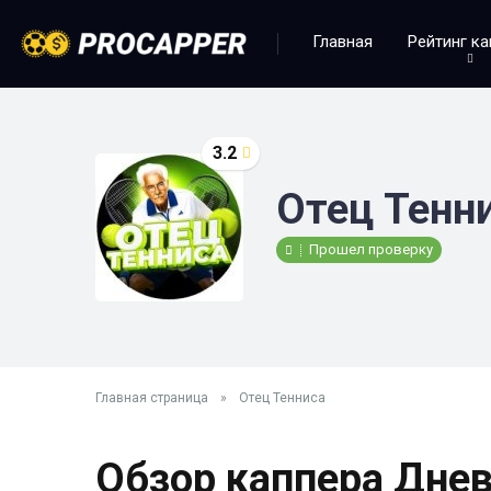
Главная
Рейтинг к
3.2
Отец Тенн
Прошел проверку
Главная страница
»
Отец Тенниса
Обзор каппера Днев