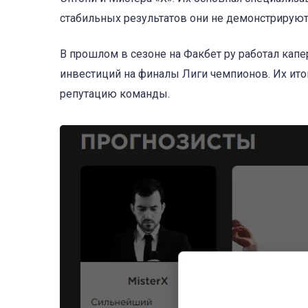
стабильных результатов они не демонстрируют
В прошлом в сезоне на Факбет ру работал ка
инвестиций на финалы Лиги чемпионов. Их итог
репутацию команды.