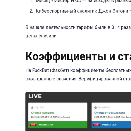
Месяц «Мистер Икс» — на исходы в разных 
Киберспортивный аналитик Джон Энтони — 
В начале деятельности тарифы были в 3–4 раз
цены снизили.
Коэффициенты и ст
На FuckBet (Факбет) коэффициенты бесплатных
завышенные значения. Верифицированной стати