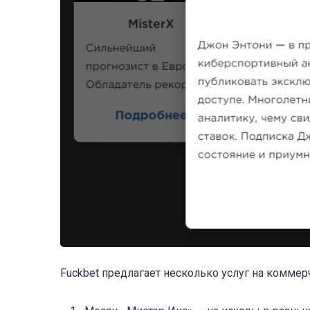
Fuckbet предлагает несколько услуг на коммер