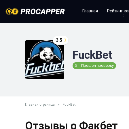
Главная
Рейтинг к
3.5
FuckBet
Прошел проверку
Главная страница
»
FuckBet
Отзывы о Факбет