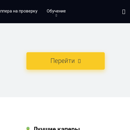
ппера на проверку
Обучение
×
Перейти
Лучшие каперы