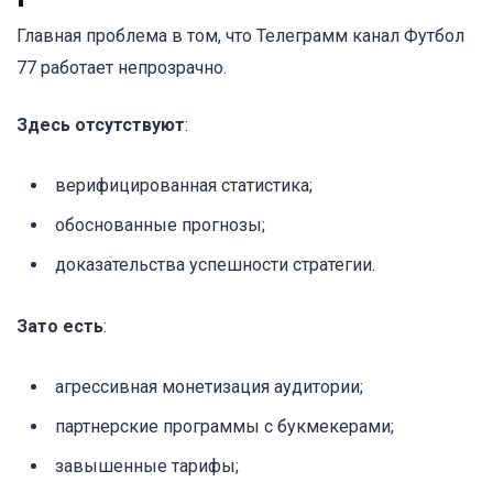
Главная проблема в том, что Телеграмм канал Футбол
77 работает непрозрачно.
Здесь отсутствуют
:
верифицированная статистика;
обоснованные прогнозы;
доказательства успешности стратегии.
Зато есть
:
агрессивная монетизация аудитории;
партнерские программы с букмекерами;
завышенные тарифы;