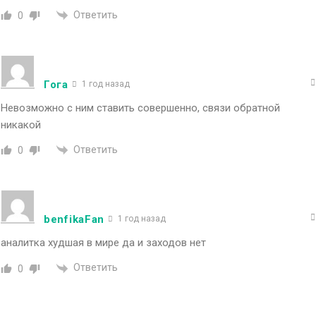
Ответить
0
Гога
1 год назад
Невозможно с ним ставить совершенно, связи обратной
никакой
Ответить
0
benfikaFan
1 год назад
аналитка худшая в мире да и заходов нет
Ответить
0