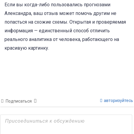
Если вы когда-либо пользовались прогнозами
Александра, ваш отзыв может помочь другим не
попасться на схожие схемы. Открытая и проверяемая
информация — единственный способ отличить
реального аналитика от человека, работающего на
красивую картинку.
авторизуйтесь
Подписаться