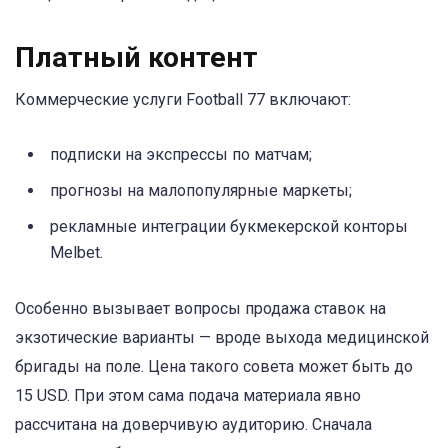
Платный контент
Коммерческие услуги Football 77 включают:
подписки на экспрессы по матчам;
прогнозы на малопопулярные маркеты;
рекламные интеграции букмекерской конторы
Melbet.
Особенно вызывает вопросы продажа ставок на
экзотические варианты — вроде выхода медицинской
бригады на поле. Цена такого совета может быть до
15 USD. При этом сама подача материала явно
рассчитана на доверчивую аудиторию. Сначала