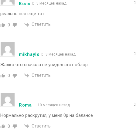
Коля
8 месяцев назад
реально пес еще тот
Ответить
0
mikhaylo
8 месяцев назад
Жалко что сначала не увидел этот обзор
Ответить
0
Roma
10 месяцев назад
Нормально раскрутил, у меня 0р на балансе
Ответить
0