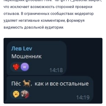
что исключает возможность сторонней проверки
отзывов. В ограниченных сообществах модератор
удаляет негативные комментарии, формируя
видимость довольной аудитории.