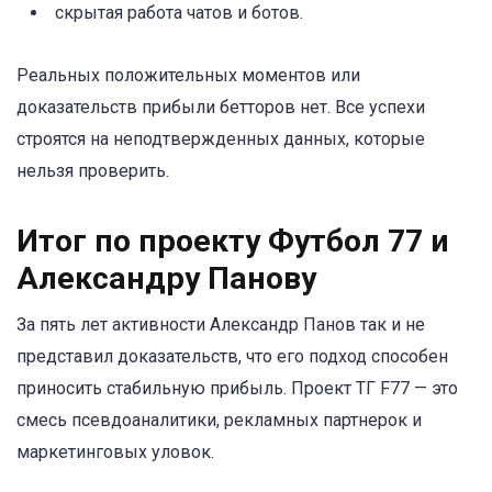
скрытая работа чатов и ботов.
Реальных положительных моментов или
доказательств прибыли бетторов нет. Все успехи
строятся на неподтвержденных данных, которые
нельзя проверить.
Итог по проекту Футбол 77 и
Александру Панову
За пять лет активности Александр Панов так и не
представил доказательств, что его подход способен
приносить стабильную прибыль. Проект ТГ F77 — это
смесь псевдоаналитики, рекламных партнерок и
маркетинговых уловок.