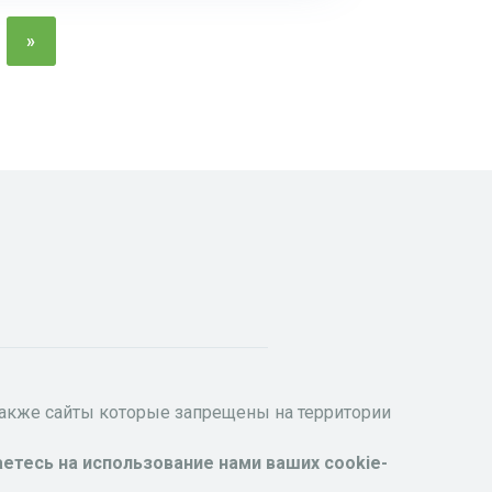
»
также сайты которые запрещены на территории
етесь на использование нами ваших cookie-