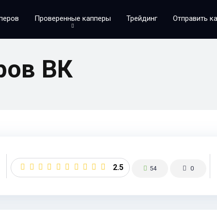
аперов
Проверенные капперы
Трейдинг
Отправить ка
ров ВК
Данные каппера
Данные каппера
Данные каппера
Данные каппера
Данные каппера
Данные каппера
Данные каппера
Данные каппера
Данные каппера
Данные каппера
101
102
103
104
105
106
107
108
109
110
TAJ BET
Betship.ru
Skyline Bot
Am Bet (Ам Бет)
4bets
Николай Трап
7 голов
Клевер бот
Clever Bet (Клевер бет)
Дамир Нургалиев
2.5
54
0
Перейти
Перейти
Перейти
Перейти
Перейти
Перейти
Перейти
Перейти
Перейти
Перейти
Telegram
Telegram
Telegram
Telegram
Telegram
Telegram
Telegram
Telegram
Telegram
Telegram
Группа ВК
Группа ВК
Группа ВК
Группа ВК
Группа ВК
Группа ВК
Группа ВК
Группа ВК
Группа ВК
Группа ВК
Instagram
Instagram
Instagram
Instagram
Instagram
Instagram
Instagram
Instagram
Instagram
Instagram