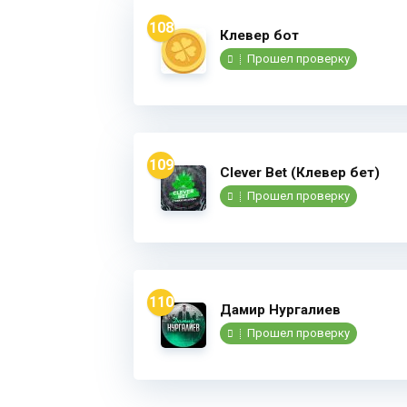
108
Клевер бот
Прошел проверку
109
Clever Bet (Клевер бет)
Прошел проверку
110
Дамир Нургалиев
Прошел проверку