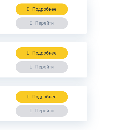
Подробнee
Перейти
Подробнee
Перейти
Подробнee
Перейти