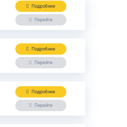
Подробнee
Перейти
Подробнee
Перейти
Подробнee
Перейти