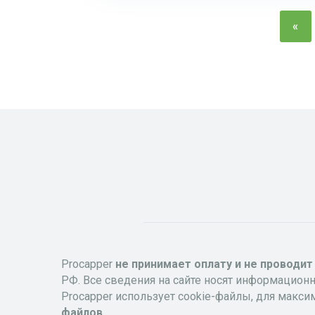
«
Procapper
не принимает оплату и не проводит
РФ. Все сведения на сайте носят информационн
Procapper использует cookie-файлы, для максим
файлов