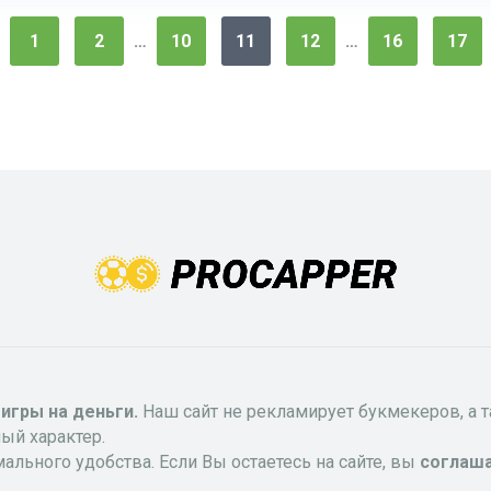
1
2
…
10
11
12
…
16
17
 игры на деньги.
Наш сайт не рекламирует букмекеров, а 
ый характер.
ального удобства. Если Вы остаетесь на сайте, вы
соглаша