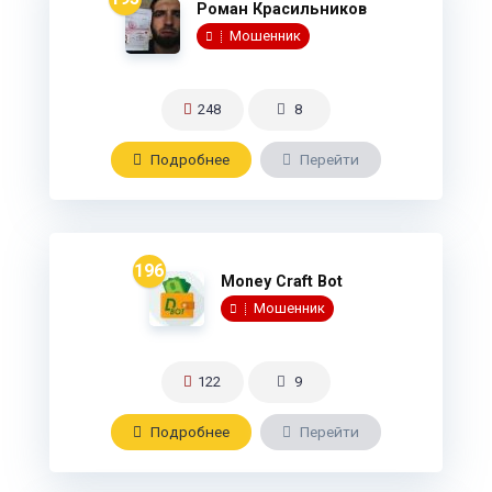
Роман Красильников
Мошенник
248
8
Подробнee
Перейти
196
Money Craft Bot
Мошенник
122
9
Подробнee
Перейти