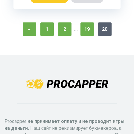
«
1
2
…
19
20
Procapper
не принимает оплату и не проводит игры
на деньги.
Наш сайт не рекламирует букмекеров, а