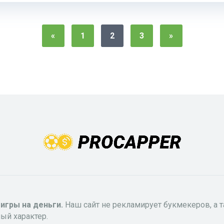
«
1
2
3
»
 игры на деньги.
Наш сайт не рекламирует букмекеров, а 
ый характер.