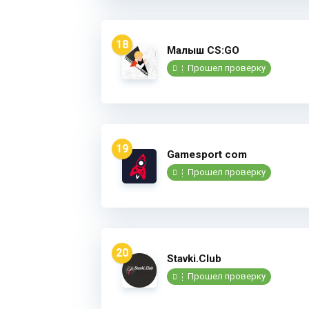
18
Малыш CS:GO
Прошел проверку
19
Gamesport com
Прошел проверку
20
Stavki.Club
Прошел проверку