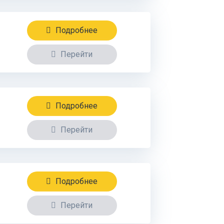
Подробнee
Перейти
Подробнee
Перейти
Подробнee
Перейти