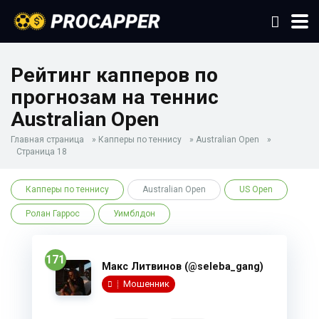
Рейтинг капперов по
прогнозам на теннис
Australian Open
Главная страница
»
Капперы по теннису
»
Australian Open
»
Страница 18
Капперы по теннису
Australian Open
US Open
Ролан Гаррос
Уимблдон
171
Макс Литвинов (@seleba_gang)
Мошенник