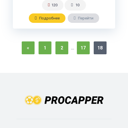
120
10
Подробнee
Перейти
«
1
2
…
17
18