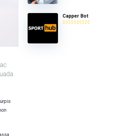
Capper Bot
 ac
suada
turpis
 non
massa