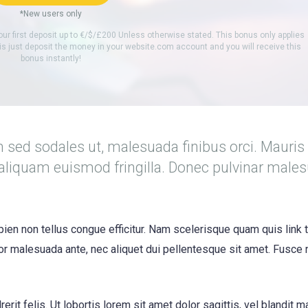
*New users only
r first deposit up to €/$/£200 Unless otherwise stated. This bonus only applies
o is just deposit the money in your website.com account and you will receive this
bonus instantly!
m sed sodales ut, malesuada finibus orci. Mauris
aliquam euismod fringilla. Donec pulvinar male
apien non tellus congue efficitur. Nam scelerisque quam quis link 
itor malesuada ante, nec aliquet dui pellentesque sit amet. Fusce
erit felis. Ut lobortis lorem sit amet dolor sagittis, vel blandit 