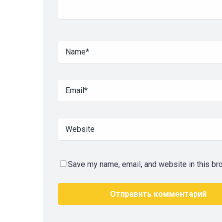
Save my name, email, and website in this br