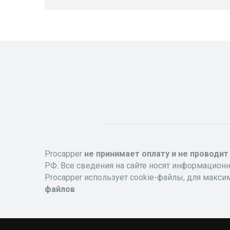
Procapper
не принимает оплату и не проводит
РФ. Все сведения на сайте носят информационн
Procapper использует cookie-файлы, для максим
файлов