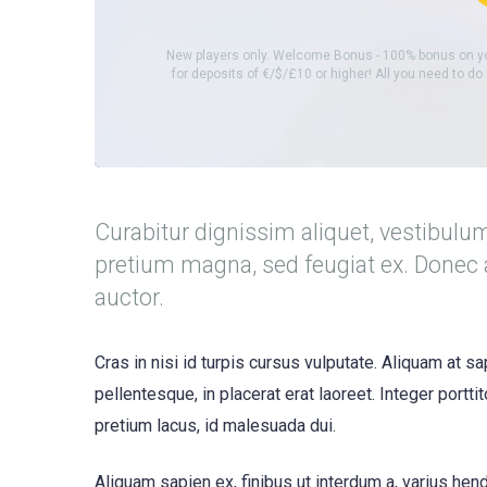
New players only. Welcome Bonus - 100% bonus on you
for deposits of €/$/£10 or higher! All you need to d
Curabitur dignissim aliquet, vestibulu
pretium magna, sed feugiat ex. Donec 
auctor.
Cras in nisi id turpis cursus vulputate. Aliquam at s
pellentesque, in placerat erat laoreet. Integer portt
pretium lacus, id malesuada dui.
Aliquam sapien ex, finibus ut interdum a, varius hendr