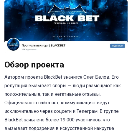
Обзор проекта
Автором проекта BlackBet значится Олег Белов. Его
репутация вызывает споры — люди размещают как
положительные, так и негативные отзывы.
Официального сайта нет, коммуникацию ведут
исключительно через соцсети и Телеграм. В группе
BlackBet заявлено более 19 000 участников, что
вызывает подозрения в искусственной накрутке