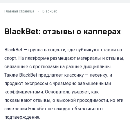
Главная страница
»
BlackBet
BlackBet: отзывы о капперах
BlackBet — группа в соцсети, где публикуют ставки на
спорт. На платформе размещают материалы и отзывы,
связанные с прогнозами на разные дисциплины.
Также BlackBet предлагает классику — лесенку, и
продают экспрессы с чрезмерно завышенными
коэффициентами. Основатель уверяет, как
показывают отзывы, о высокой проходимости, но эти
заявления Блекбет не находят объективного
подтверждения.