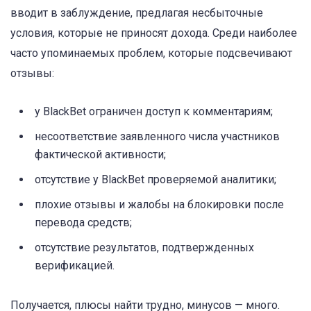
вводит в заблуждение, предлагая несбыточные
условия, которые не приносят дохода. Среди наиболее
часто упоминаемых проблем, которые подсвечивают
отзывы:
у BlackBet ограничен доступ к комментариям;
несоответствие заявленного числа участников
фактической активности;
отсутствие у BlackBet проверяемой аналитики;
плохие отзывы и жалобы на блокировки после
перевода средств;
отсутствие результатов, подтвержденных
верификацией.
Получается, плюсы найти трудно, минусов — много.