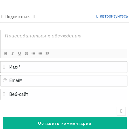
авторизуйтесь
Подписаться