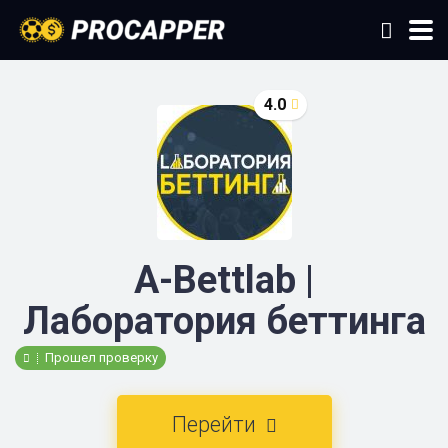
4.0
×
Данные каппера
A-Bettlab | Лаборатория беттинга
A-Bettlab |
Лаборатория беттинга
Перейти
Telegram
Группа ВК
Прошел проверку
Instagram
Сайт
Перейти