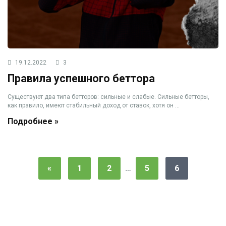
19.12.2022
3
Правила успешного беттора
Существуют два типа бетторов: сильные и слабые. Сильные бетторы,
как правило, имеют стабильный доход от ставок, хотя он ...
Подробнее »
«
1
2
…
5
6