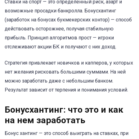
Ставки на спорт — это определенный риск, азарт и
возможные просадки банкролла. Бонусхантинг
(заработок на бонусах букмекерских контор) — способ
действовать осторожнее, получая стабильную
прибыль. Принцип алгоритмов прост — игроки
отслеживают акции БК и получают с них доход.
Стратегия привлекает новичков и капперов, у которых
нет желания рисковать большими суммами. На ней
можно заработать даже с небольшим банком.
Результат зависит от терпения и понимания условий.
Бонусхантинг: что это и как
на нем заработать
Бонус хантинг — это способ выиграть на ставках, при