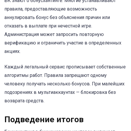
БК знают о бонусхантинге. Многие устанавливают
правила, предоставляющие возможность
аннулировать бонус без объяснения причин или
отказать в выплате при нечестной игре.
Администрация может запросить повторную
верификацию и ограничить участие в определенных
акциях.
Каждый легальный сервис прописывает собственные
алгоритмы работ. Правила запрещают одному
человеку получать несколько бонусов. При малейших
подозрениях в мультиаккаунтах — блокировка без
возврата средств.
Подведение итогов