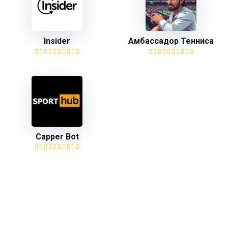
Insider
Амбассадор Тенниса
Capper Bot