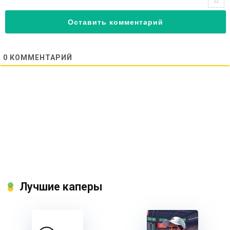
0
КОММЕНТАРИЙ
Лучшие каперы