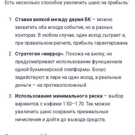
Есть несколько способов увеличить шанс на прибыль:
Ставки вилкой между двумя БК
— можно
захватить оба исхода события, но в разных
конторах. В любом случае, один исход сыграет и,
при правильном расчете, прибыль гарантирована.
Стратегия «миррор».
Похожа на вилку, но
предусматривает использование функционала
одной букмекерской платформы. Бонус
задействуют в пари на один исход, а реальные
деньги — на противоположный.
Использование минимального риска
— выбор
вариантов с кэфами 1.50–1.70. Так можно
увеличить шанс сохранить премиальные
начисления и дойти до вывода средств.