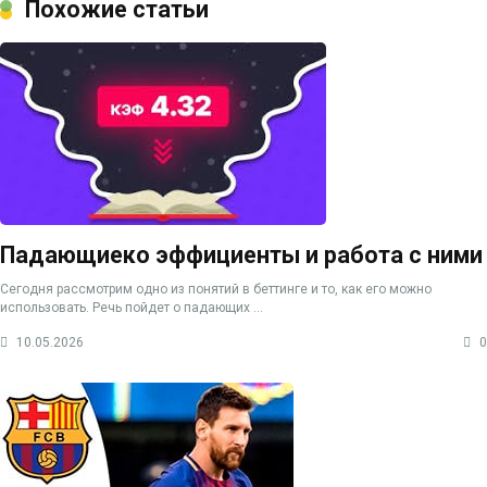
Похожие статьи
Падающиеко эффициенты и работа с ними
Сегодня рассмотрим одно из понятий в беттинге и то, как его можно
использовать. Речь пойдет о падающих ...
10.05.2026
0