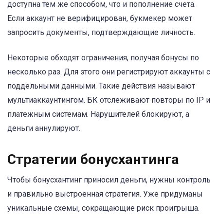
доступна тем же способом, что и пополнение счета.
Если аккаунт не верифицирован, букмекер может
запросить документы, подтверждающие личность.
Некоторые обходят ограничения, получая бонусы по
несколько раз. Для этого они регистрируют аккаунты с
поддельными данными. Такие действия называют
мультиаккаунтингом. БК отслеживают повторы по IP и
платежным системам. Нарушителей блокируют, а
деньги аннулируют.
Стратегии бонусхантинга
Чтобы бонусхантинг приносил деньги, нужны контроль
и правильно выстроенная стратегия. Уже придуманы
уникальные схемы, сокращающие риск проигрыша.