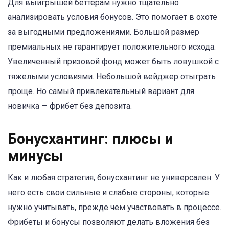
Для выигрышей беттерам нужно тщательно
анализировать условия бонусов. Это помогает в охоте
за выгодными предложениями. Большой размер
премиальных не гарантирует положительного исхода.
Увеличенный призовой фонд может быть ловушкой с
тяжелыми условиями. Небольшой вейджер отыграть
проще. Но самый привлекательный вариант для
новичка — фрибет без депозита.
Бонусхантинг: плюсы и
минусы
Как и любая стратегия, бонусхантинг не универсален. У
него есть свои сильные и слабые стороны, которые
нужно учитывать, прежде чем участвовать в процессе.
Фрибеты и бонусы позволяют делать вложения без