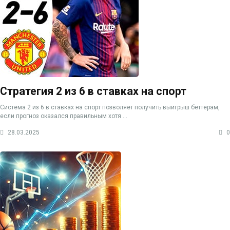
Стратегия 2 из 6 в ставках на спорт
Система 2 из 6 в ставках на спорт позволяет получить выигрыш беттерам,
если прогноз оказался правильным хотя ...
28.03.2025
0