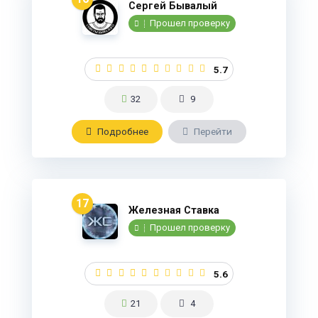
Сергей Бывалый
Прошел проверку
5.7
32
9
Подробнee
Перейти
17
Железная Ставка
Прошел проверку
5.6
21
4