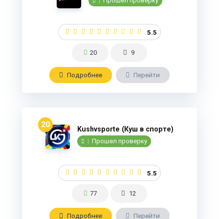
Прошел проверку
5.5
20
9
Подробнee
Перейти
20
Kushvsporte (Куш в спорте)
Прошел проверку
5.5
77
12
Подробнee
Перейти