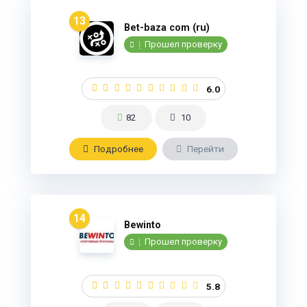
13
Bet-baza com (ru)
Прошел проверку
6.0
82
10
Подробнee
Перейти
14
Bewinto
Прошел проверку
5.8