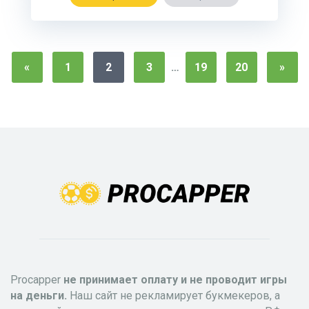
«
1
2
3
…
19
20
»
Procapper
не принимает оплату и не проводит игры
на деньги.
Наш сайт не рекламирует букмекеров, а