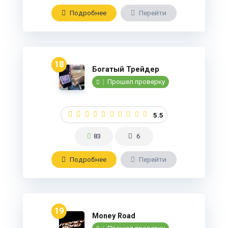
Подробнee
Перейти
18
Богатый Трейдер
Прошел проверку
5.5
83
6
Подробнee
Перейти
19
Money Road